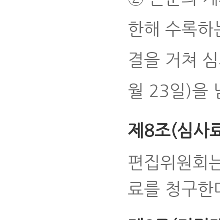
한해 수록하는
결을 거쳐 심
월 23일)을 
제8조(심사
편집위원회는
료를 청구한다.