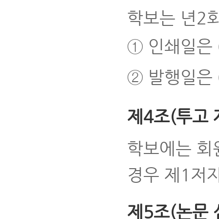
학보는 년2
① 인쇄일은 6
② 발행일은 6
제4조(투고 
학보에는 회
경우 제1저
제5조(논문 