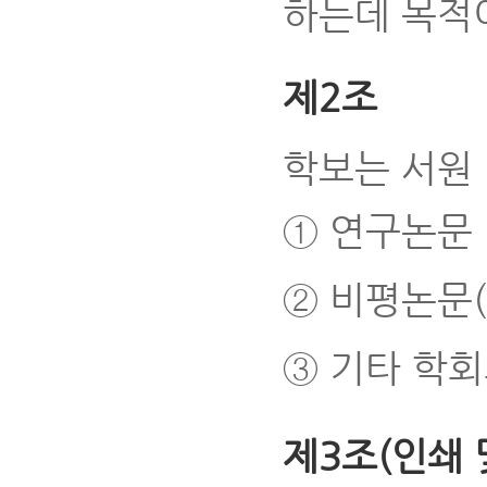
하는데 목적이
제2조
학보는 서원
① 연구논문
② 비평논문(
③ 기타 학
제3조(인쇄 