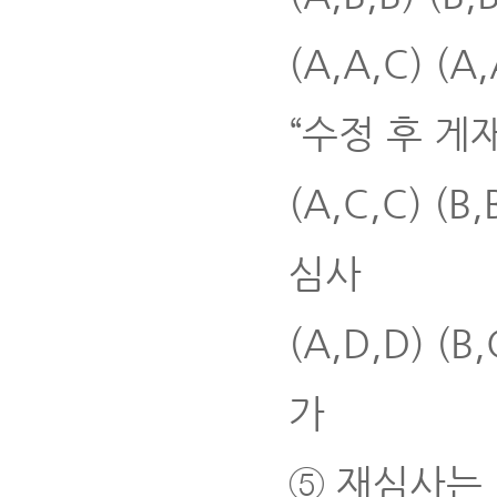
(A,A,C) (
“수정 후 게
(A,C,C) (B
심사
(A,D,D) (B
가
⑤ 재심사는 