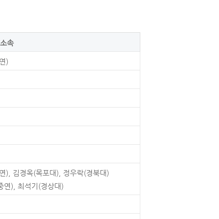
/소속
연)
연), 김경옥(목포대), 정우락(경북대)
연), 최석기(경상대)