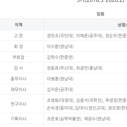
임원
직책
성명
고 문
정만조(국민대), 이해준(공주대), 정순우(한중
회 장
이수환(영남대)
부회장
김학수(한중연)
감 사
장동표(부산대), 최광만(충남대)
총무이사
이병훈(영남대)
재무이사
김자운(공주대)
조영화(대경대), 김종석(국학진), 옥영정(한중
연구이사
손숙경(동아대),김대식(경인교대), 권오영(한중
기획이사
조준호(실학박물관), 채광수(영남대)