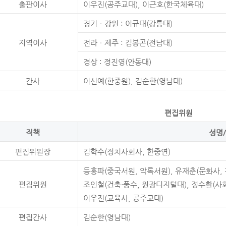
출판이사
이우진(공주교대), 이근호(한국체육대)
경기ㆍ강원 : 이규대(강릉대)
지역이사
전라ㆍ제주 : 김봉곤(전남대)
경상 : 정진영(안동대)
간사
이신예(한중원), 김순한(영남대)
편집위원
직책
성명
편집위원장
김학수(정치사회사, 한중연)
등홍파(중국서원, 악록서원), 유재춘(문화사, 
편집위원
조인철(건축·풍수, 원광디지털대), 정수환(사회
이우진(교육사, 공주교대)
편집간사
김순한(영남대)