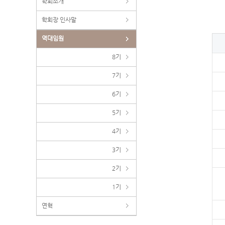
학회소개
학회장 인사말
역대임원
8기
7기
6기
5기
4기
3기
2기
1기
연혁