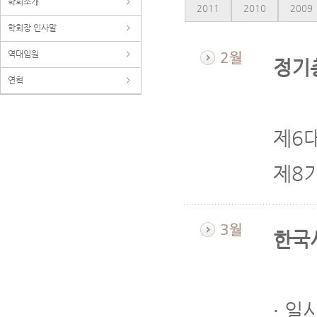
학회소개
2011
2010
2009
학회장 인사말
역대임원
정기총
연혁
제6
제8기
한국
∙ 일