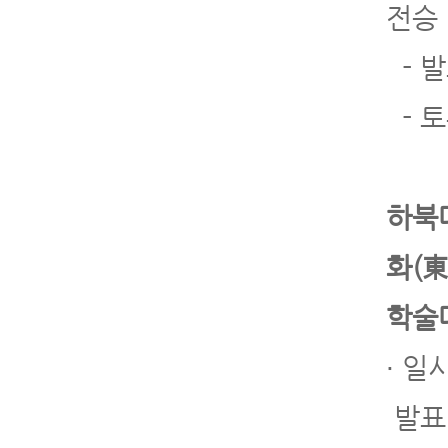
전승
- 
- 토
하북
화(
학술
∙ 일
발표