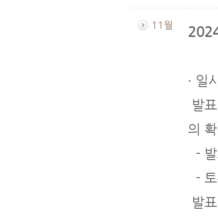
202
∙ 일
발표
의 
- 발
- 토
발표