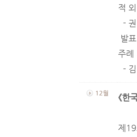
적 
- 
발표
주례
- 
《한
제19