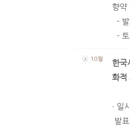
향약
- 발
- 토
한국
화적
∙ 일
발표