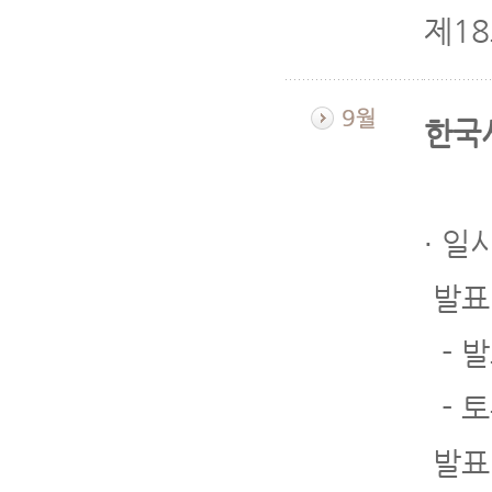
제18
한국
∙ 일
발표 
- 
- 토
발표