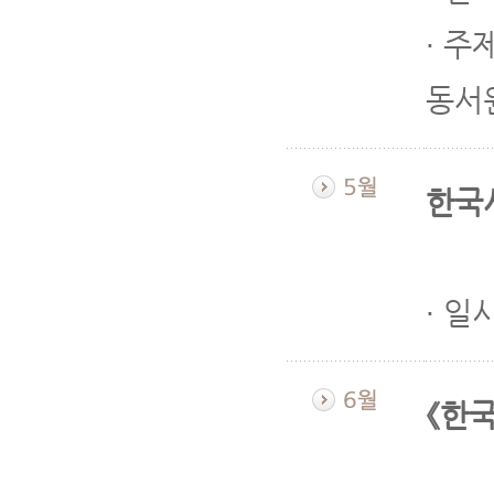
∙ 주
동서
한국
∙ 일
《한